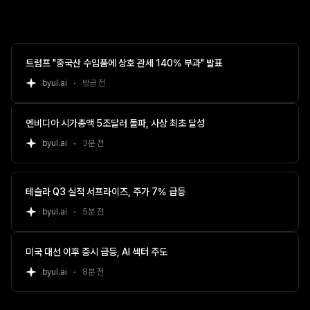
트럼프 "중국산 수입품에 상호 관세 140% 부과" 발표
byul.ai
•
방금 전
엔비디아 시가총액 5조달러 돌파, 사상 최초 달성
byul.ai
•
3분 전
테슬라 Q3 실적 서프라이즈, 주가 7% 급등
byul.ai
•
5분 전
미국 대선 이후 증시 급등, AI 섹터 주도
byul.ai
•
8분 전