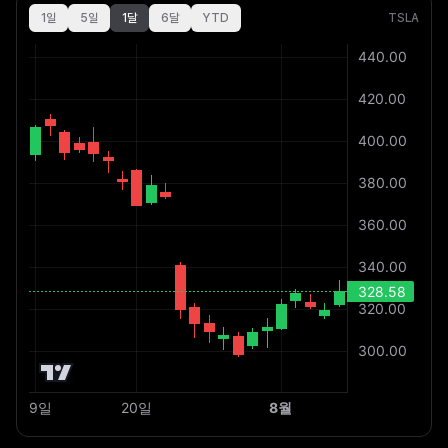
1일
5일
1달
6달
YTD
TSLA