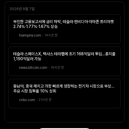
2026년 8월 7일
부진한 고용보고서에 금리 하락, 테슬라·엔비디아·아마존 프리마켓
2.74%·1.77%·1.67% 상승
·
fxempire.com
1
4
시간 전
테슬라·스페이스X, 텍사스 테라팹에 초기 168억달러 투입…총지출
1,190억달러 가능
·
news.bitcoin.com
1
8
시간 전
동남아, 중국 제치고 가장 빠르게 성장하는 전기차 시장으로 부상…
주요 시장 침투율 10% 상회
·
cnbc.com
2
1
시간 전